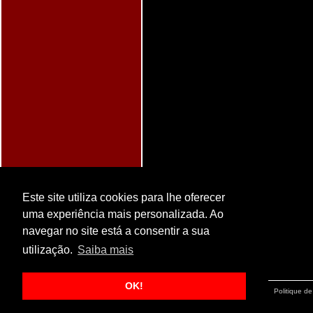
Este site utiliza cookies para lhe oferecer
uma experiência mais personalizada. Ao
navegar no site está a consentir a sua
utilização.
Saiba mais
OK!
Notice Légale
Politique de