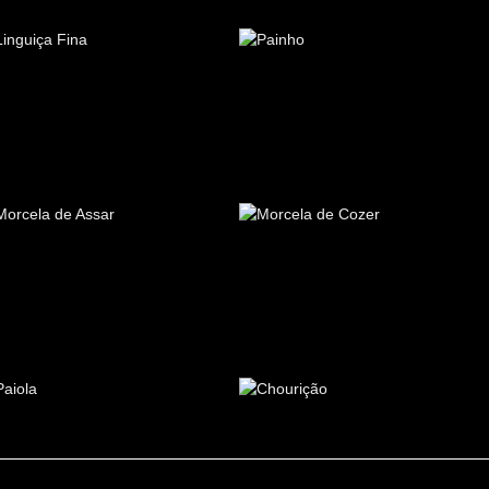
MORCELA DE ASSAR
MORCELA DE COZER
PAIOLA
CHOURIÇÃO
Notice Légale
Politique de Confidentialité
Livro de Recla