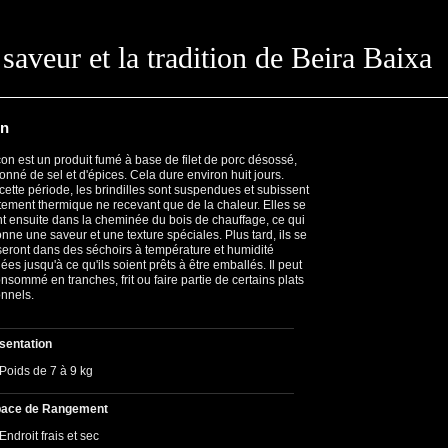
saveur et la tradition de Beira Baixa
n
on est un produit fumé à base de filet de porc désossé,
onné de sel et d'épices. Cela dure environ huit jours.
cette période, les brindilles sont suspendues et subissent
itement thermique ne recevant que de la chaleur. Elles se
t ensuite dans la cheminée du bois de chauffage, ce qui
onne une saveur et une texture spéciales. Plus tard, ils se
iseront dans des séchoirs à température et humidité
ées jusqu'à ce qu'ils soient prêts à être emballés. Il peut
onsommé en tranches, frit ou faire partie de certains plats
onnels.
sentation
Poids de 7 à 9 kg
ace de Rangement
Endroit frais et sec