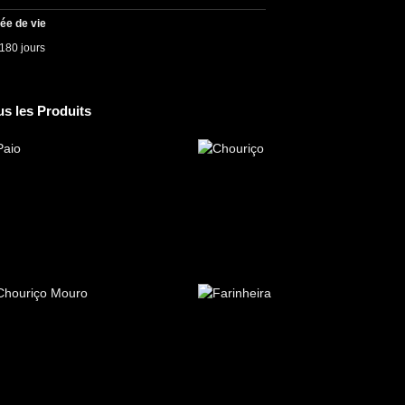
ée de vie
180 jours
us les Produits
PAIO
CHOURIÇO
MOURO
FARINHEIRA
LINGUIÇA FINA
PAINHO