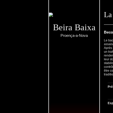
La 
Beira Baixa
Beco
Proença-a-Nova
Le bac
assais
Après 
un tra
renden
leur d
stabil
contrôl
être c
traditi
Pré
Esp